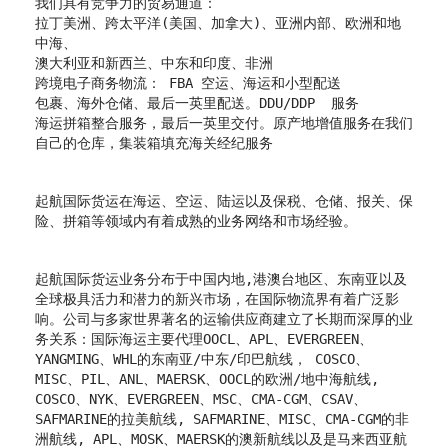
我们具有竞争力的贸易通道：
拉丁美洲、跨太平洋(美国、加拿大)、亚洲内部、欧洲和地
中海、
澳大利亚和新西兰、中东和印度、非洲
跨境电子商务物流： FBA 空运、海运和小型配送
包裹、海外仓储、最后一英里配送。DDU/DDP 服务
海运拼箱整合服务，最后一英里交付。原产地增值服务在我们
自己的仓库，集装箱填充海关经纪服务
起航国际货运在海运、空运、陆运以及保税、仓储、报关、保
险、拼箱等领域内有着成熟的业务网络和市场经验。
起航国际货运业务分布于中国内地,港澳台地区、东南亚以及
全球极具活力和潜力的新兴市场，在国际物流界有着广泛影
响。公司与多家世界著名的运输供应商建立了长期而深厚的业
务关系：国际海运主要代理OOCL、APL、EVERGREEN、
YANGMING、WHL的东南亚/中东/印巴航线， COSCO、
MISC、PIL、ANL、MAERSK、OOCL的欧洲/地中海航线,
COSCO、NYK、EVERGREEN、MSC、CMA-CGM、CSAV、
SAFMARINE的拉美航线, SAFMARINE、MISC、CMA-CGM的非
洲航线, APL、MOSK、MAERSK的澳新航线以及是马来西亚航